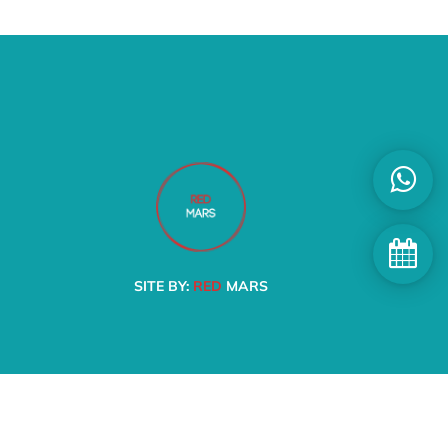
SITE BY:
RED
MARS