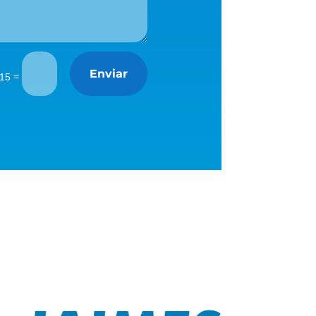
Enviar
=
 15