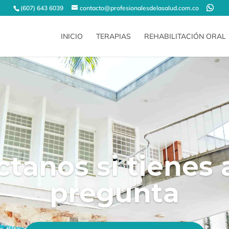
(607) 643 6039
contacto@profesionalesdelasalud.com.co
INICIO
TERAPIAS
REHABILITACIÓN ORAL
tanos si tienes
pregunta