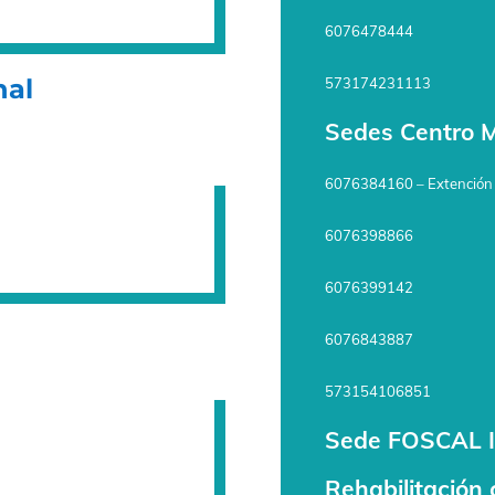
6076478444
nal
573174231113
Sedes Centro Mé
6076384160 – Extención
6076398866
6076399142
6076843887
573154106851
Sede FOSCAL I
Rehabilitación 