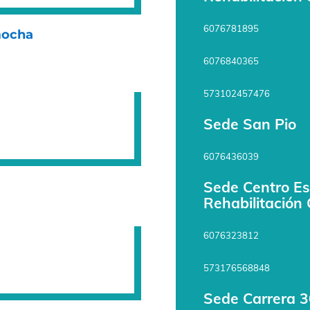
6076781895
amocha
6076840365
573102457476
Sede San Pio
6076436039
Sede Centro Es
Rehabilitación
6076323812
573176568848
Sede Carrera 3