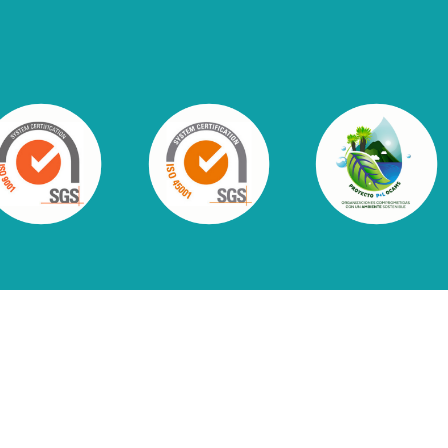
acto
L
ndamiento cita
Preguntas frecu
S
profesionalesdelasalud.com.co
Todos los derechos reservados | 2026