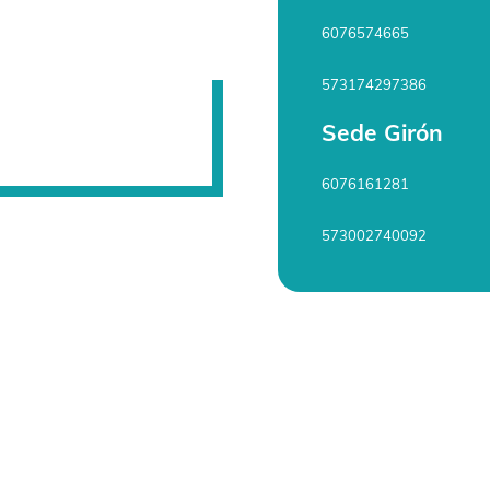
6076574665
573174297386
Sede Girón
6076161281
573002740092