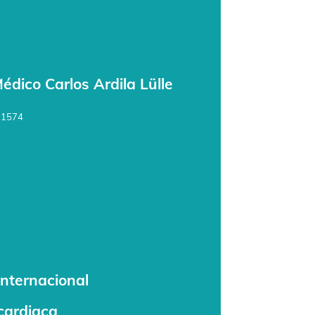
dico Carlos Ardila Lülle
 1574
nternacional
cardiaca