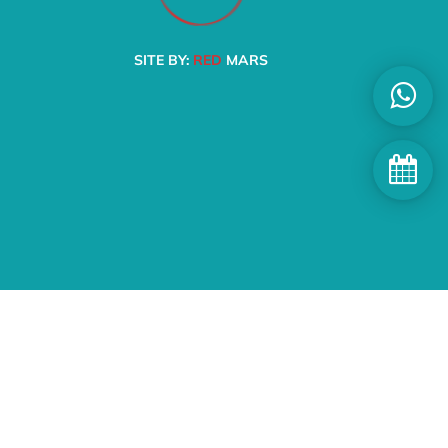
SITE BY:
RED
MARS
egal
entes
SIAU