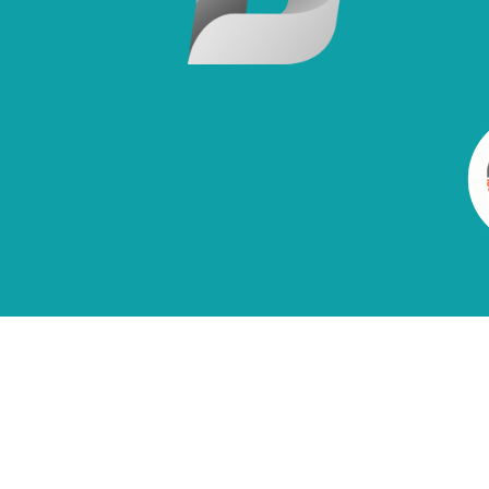
Cont
Age
PQR